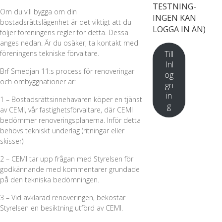
TESTNING-
Om du vill bygga om din
INGEN KAN
bostadsrättslägenhet är det viktigt att du
LOGGA IN ÄN)
följer föreningens regler för detta. Dessa
anges nedan. Är du osäker, ta kontakt med
Till
föreningens tekniske förvaltare.
Inl
Brf Smedjan 11:s process för renoveringar
og
och ombyggnationer är:
gn
in
1 – Bostadsrättsinnehavaren köper en tjänst
g
av CEMI, vår fastighetsförvaltare, där CEMI
bedömmer renoveringsplanerna. Inför detta
behövs tekniskt underlag (ritningar eller
skisser)
2 – CEMI tar upp frågan med Styrelsen för
godkännande med kommentarer grundade
på den tekniska bedömningen.
3 – Vid avklarad renoveringen, bekostar
Styrelsen en besiktning utförd av CEMI.