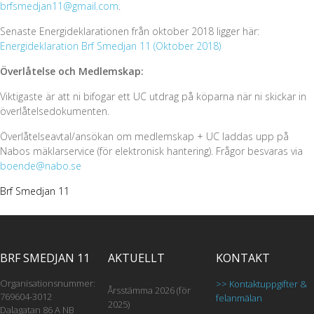
brfsmedjan11@gmail.com
.
Senaste Energideklarationen från oktober 2018 ligger här:
Energideklaration Brf Smedjan 11 (Oktober 2018)
Överlåtelse och Medlemskap:
Viktigaste är att ni bifogar ett UC utdrag på köparna när ni skickar in
överlåtelsedokumenten.
Överlåtelseavtal/ansökan om medlemskap + UC laddas upp på
Nabos mäklarservice (för elektronisk hantering). Frågor besvaras via
boende@nabo.se
Brf Smedjan 11
BRF SMEDJAN 11
AKTUELLT
KONTAKT
Organisationsnummer:
>> Kontaktuppgifter &
Årsstämma 2026 (för
769604-3012
felanmälan
2025)
Dalagatan 86 A NB