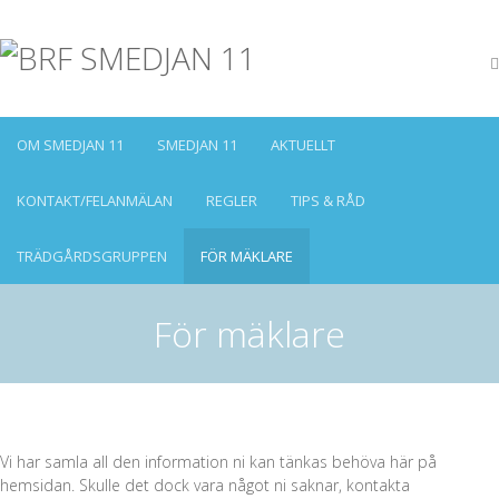
OM SMEDJAN 11
SMEDJAN 11
AKTUELLT
KONTAKT/FELANMÄLAN
REGLER
TIPS & RÅD
TRÄDGÅRDSGRUPPEN
FÖR MÄKLARE
För mäklare
Vi har samla all den information ni kan tänkas behöva här på
hemsidan. Skulle det dock vara något ni saknar, kontakta