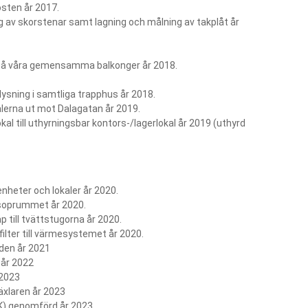
sten år 2017.
g av skorstenar samt lagning och målning av takplåt år
 på våra gemensamma balkonger år 2018.
elysning i samtliga trapphus år 2018.
alerna ut mot Dalagatan år 2019.
al till uthyrningsbar kontors-/lagerlokal år 2019 (uthyrd
enheter och lokaler år 2020.
 soprummet år 2020.
 till tvättstugorna år 2020.
ilter till värmesystemet år 2020.
aden år 2021
 år 2022
 2023
äxlaren år 2023
VK) genomförd år 2023.