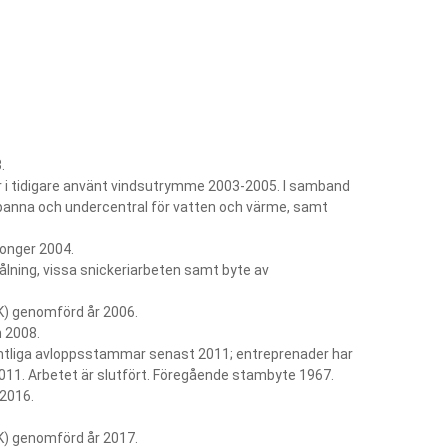
.
 i tidigare använt vindsutrymme 2003-2005. I samband
epanna och undercentral för vatten och värme, samt
konger 2004.
lning, vissa snickeriarbeten samt byte av
VK) genomförd år 2006.
 2008.
liga avloppsstammar senast 2011; entreprenader har
011. Arbetet är slutfört. Föregående stambyte 1967.
 2016.
VK) genomförd år 2017.