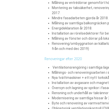
Målning av entrédörrar genomfört hö
Montering av taksäkerhet, renoverin
2017.
Mindre fasadarbeten gjorda år 2018.
Målning av samtliga balkongräcken
Energideklaration år 2018.
Installation av rörelsedektorer för b
Målning av fönster och dörrar på lok
Renovering/ombyggnation av källarlok
från och med dec 2019)
Renoveringar efter 2020
Ventilationsrengöring i samtliga läg
Målnings- och renoveringsarbeten i
Nya tvättmaskiner + ett nytt torkskåp
Installation av avgasare och magnetf
Översyn och lagning av sprikor i fas
Rensning och underhåll av takrännor
Modernisering av samtliga hissar år
Byte och renovering av varmvattenv
Obligatorisk ventilationskontroll (O