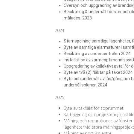
Översyn och uppgradring av brandsky
Besiktning & underhåll fönster och d
målades. 2023
2024
Stamspolning samtliga lägenheter, f
Byte av samtliga elarmaturer i samt
Besiktning av undercentralen 2024
Installation av värmeoptimering sy
Uppgradering av kollektivt avtal för
Byte av två (2) fläktar på taket 2024
Byte och underhåll av lås/gångjärn fö
underhållsplanen 2024
2025
Byte av takfläkt för soprummet
Kartläggning och projektering (inkl 
Målning och reparationer av fönster 
lägenheter vid stora målningsprojekte
Målning av port B:s entré