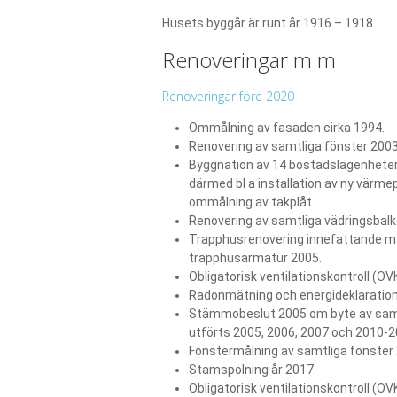
Husets byggår är runt år 1916 – 1918.
Renoveringar m m
Renoveringar före 2020
Ommålning av fasaden cirka 1994.
Renovering av samtliga fönster 2003
Byggnation av 14 bostadslägenheter
därmed bl a installation av ny värm
ommålning av takplåt.
Renovering av samtliga vädringsbal
Trapphusrenovering innefattande må
trapphusarmatur 2005.
Obligatorisk ventilationskontroll (O
Radonmätning och energideklaration
Stämmobeslut 2005 om byte av samt
utförts 2005, 2006, 2007 och 2010-2
Fönstermålning av samtliga fönster
Stamspolning år 2017.
Obligatorisk ventilationskontroll (O