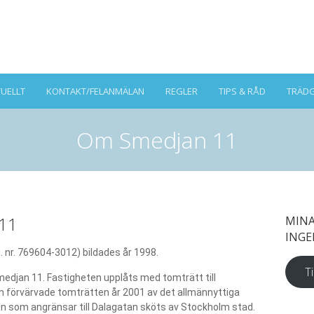
UELLT
KONTAKT/FELANMÄLAN
REGLER
TIPS & RÅD
TRÄD
Om Smedjan 11
 11
MINA
INGE
 nr. 769604-3012) bildades år 1998.
Ti
djan 11. Fastigheten upplåts med tomträtt till
n förvärvade tomträtten år 2001 av det allmännyttiga
n som angränsar till Dalagatan sköts av Stockholm stad.