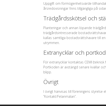
Uppgift om förmögenhetsvärde tillhandah
årsredovisningar finns tillgängliga på sid
Trädgårdsskötsel och st
Planteringar och annan löpande trädgård
trädgårdsintresserade bostadsrättshavare
kallas samtliga bostadsrättshavare till
utrymmen.
Extranycklar och portkod
För extranycklar kontaktas CEMI (teknisk 
Portkoden är avstängd senare kvällar oc
blipp.
Övrigt
I övrigt hänvisas till föreningens styrelse
”Kontakt/Felanmälan”.