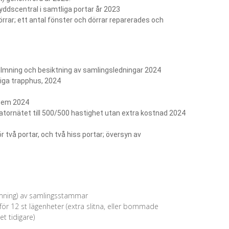
ddscentral i samtliga portar år 2023
örrar; ett antal fönster och dörrar reparerades och
ilmning och besiktning av samlingsledningar 2024
liga trapphus, 2024
stem 2024
 datornätet till 500/500 hastighet utan extra kostnad 2024
r två portar, och två hiss portar; översyn av
filmning) av samlingsstammar
för 12 st lägenheter (extra slitna, eller bommade
t tidigare)