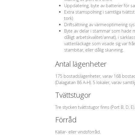
Uppdatering, byte av batterier för s
Extra stamspolning i samtliga tvättst
tork)
Driftsättning av värmeoptimering sy
Byte av delar i stammar som hade miss
dåligt arbetskvalitet/annat), i särk
vattenläckage som visade sig var frå
stambitar, eller dålig skarvning.
Antal lägenheter
175 bostadslägenheter, varav 168 bostad
(Dalagatan 86 A-H). 5 lokaler, varav samtl
Tvättstugor
Tre stycken tvättstugor finns (Port B, D, E)
Förråd
Källar- eller vindsförråd.