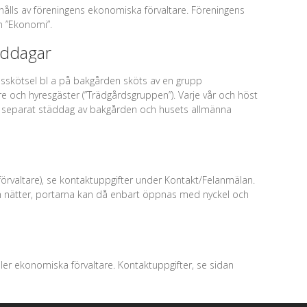
ålls av föreningens ekonomiska förvaltare. Föreningens
an ”Ekonomi”.
äddagar
sskötsel bl a på bakgården sköts av en grupp
 och hyresgäster (”Trädgårdsgruppen”). Varje vår och höst
 en separat städdag av bakgården och husets allmänna
förvaltare), se kontaktuppgifter under Kontakt/Felanmälan.
h nätter, portarna kan då enbart öppnas med nyckel och
 eller ekonomiska förvaltare. Kontaktuppgifter, se sidan