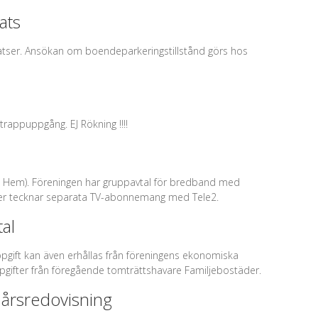
ats
splatser. Ansökan om boendeparkeringstillstånd görs hos
rappuppgång. EJ Rökning !!!!
Com Hem). Föreningen har gruppavtal för bredband med
ter tecknar separata TV-abonnemang med Tele2.
al
ppgift kan även erhållas från föreningens ekonomiska
ppgifter från föregående tomträttshavare Familjebostäder.
årsredovisning