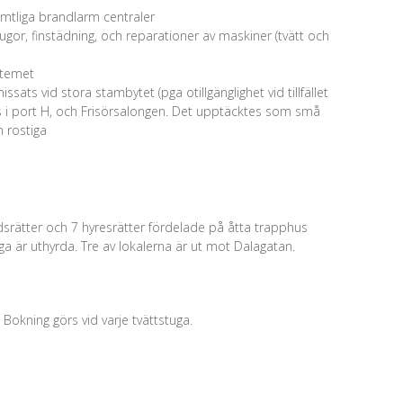
amtliga brandlarm centraler
ugor, finstädning, och reparationer av maskiner (tvätt och
stemet
ats vid stora stambytet (pga otillgänglighet vid tillfället
lass i port H, och Frisörsalongen. Det upptäcktes som små
n rostiga
srätter och 7 hyresrätter fördelade på åtta trapphus
iga är uthyrda. Tre av lokalerna är ut mot Dalagatan.
. Bokning görs vid varje tvättstuga.